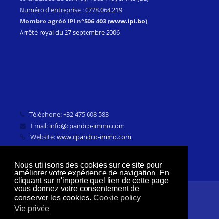
Numéro d'entreprise : 0778.064.219
Membre agréé IPI n°506 403 (
www.ipi.be
)
Arrêté royal du 27 septembre 2006
Téléphone:
+32 475 608 583
Email:
info@cpandco-immo.com
Website:
www.cpandco-immo.com
Nous utilisons des cookies sur ce site pour
améliorer votre expérience de navigation. En
cliquant sur n'importe quel lien de cette page
vous donnez votre consentement de
conserver les cookies.
Cookie policy
Accueil
Nos annonces
Plan du site
Vie privée
Contact