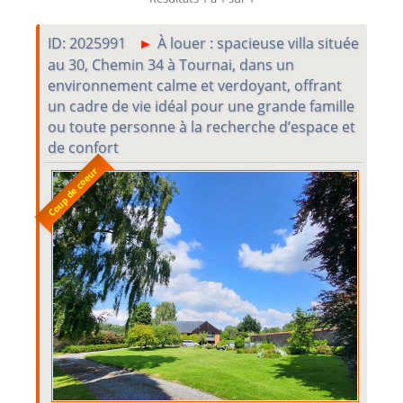
ID: 2025991
À louer : spacieuse villa située
au 30, Chemin 34 à Tournai, dans un
environnement calme et verdoyant, offrant
un cadre de vie idéal pour une grande famille
ou toute personne à la recherche d’espace et
de confort
Coup de coeur