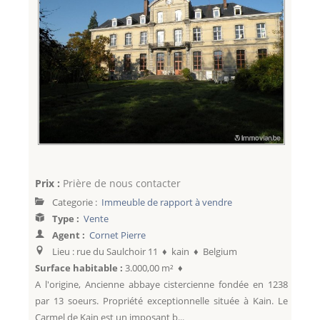
Prix :
Prière de nous contacter
Categorie :
Immeuble de rapport à vendre
Type :
Vente
Agent :
Cornet Pierre
Lieu : rue du Saulchoir 11 ♦ kain ♦ Belgium
Surface habitable :
3.000,00 m² ♦
A l'origine, Ancienne abbaye cistercienne fondée en 1238
par 13 soeurs. Propriété exceptionnelle située à Kain. Le
Carmel de Kain est un imposant b...