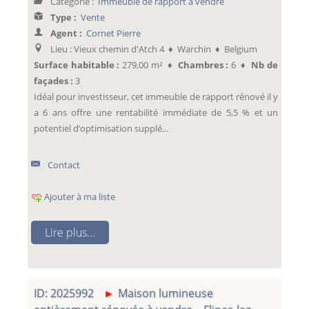
Categorie :
Immeuble de rapport à vendre
Type :
Vente
Agent :
Cornet Pierre
Lieu : Vieux chemin d'Atch 4 ♦ Warchin ♦ Belgium
Surface habitable :
279,00 m² ♦
Chambres :
6 ♦
Nb de
façades :
3
Idéal pour investisseur, cet immeuble de rapport rénové il y
a 6 ans offre une rentabilité immédiate de 5,5 % et un
potentiel d’optimisation supplé...
Contact
Ajouter à ma liste
Lire plus...
ID: 2025992
Maison lumineuse