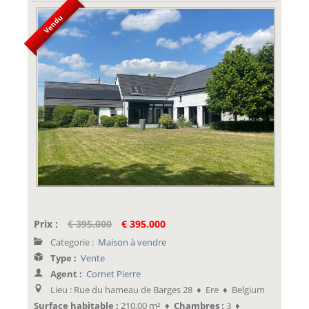
Vendu
Prix :
€ 395.000
€ 395.000
Categorie :
Maison à vendre
Type :
Vente
Agent :
Cornet Pierre
Lieu : Rue du hameau de Barges 28 ♦ Ere ♦ Belgium
Surface habitable :
210,00 m² ♦
Chambres :
3 ♦