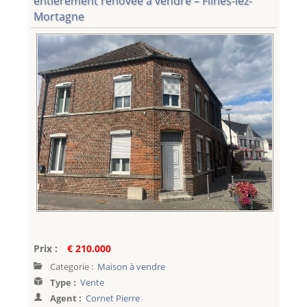
entièrement rénovée à vendre – Flines-lez-
Mortagne
Prix :
€ 210.000
Categorie :
Maison à vendre
Type :
Vente
Agent :
Cornet Pierre