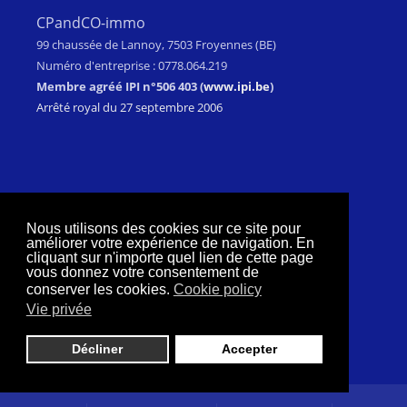
CPandCO-immo
99 chaussée de Lannoy, 7503 Froyennes (BE)
Numéro d'entreprise : 0778.064.219
Membre agréé IPI n°506 403 (
www.ipi.be
)
Arrêté royal du 27 septembre 2006
Nous utilisons des cookies sur ce site pour
améliorer votre expérience de navigation. En
cliquant sur n'importe quel lien de cette page
Téléphone:
+32 475 608 583
vous donnez votre consentement de
Email:
info@cpandco-immo.com
conserver les cookies.
Cookie policy
Website:
www.cpandco-immo.com
Vie privée
Décliner
Accepter