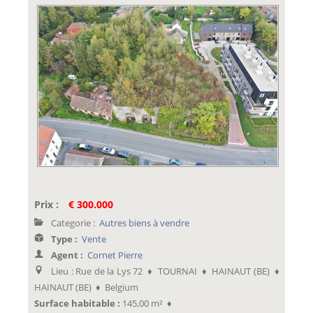
Prix :
€ 300.000
Categorie :
Autres biens à vendre
Type :
Vente
Agent :
Cornet Pierre
Lieu : Rue de la Lys 72 ♦ TOURNAI ♦ HAINAUT (BE) ♦
HAINAUT (BE) ♦ Belgium
Surface habitable :
145,00 m² ♦